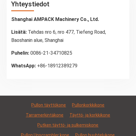
Yhteystiedot
Shanghai AMPACK Machinery Co., Ltd.
Lisätä:
Tehdas nro 6, nro 477, Tiefeng Road,
Baoshanin alue, Shanghai
Puhelin:
0086-21-34710825
WhatsApp:
+86-18912389279
Pullon täyttökone
Pullonkorkkikone
Tarramerkintäkone
Täyttö- ja korkkikone
Putken täyttö- ja sulkemiskone
Pullon Unscrambler kone
Pullon huuhtelukone