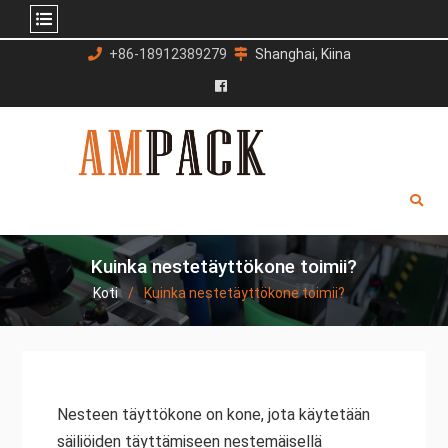
Siirry
+86-18912389279
Shanghai, Kiina
sisältöön
Facebook
Kuinka nestetäyttökone toimii?
Koti
Kuinka nestetäyttökone toimii?
Nesteen täyttökone on kone, jota käytetään
säiliöiden täyttämiseen nestemäisellä