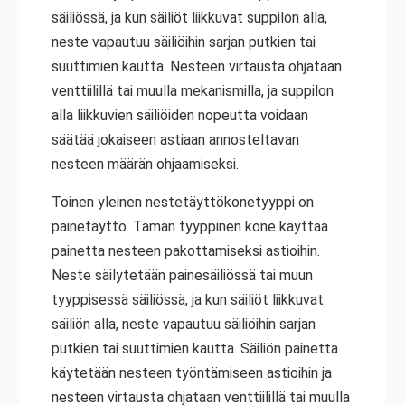
säiliössä, ja kun säiliöt liikkuvat suppilon alla,
neste vapautuu säiliöihin sarjan putkien tai
suuttimien kautta. Nesteen virtausta ohjataan
venttiilillä tai muulla mekanismilla, ja suppilon
alla liikkuvien säiliöiden nopeutta voidaan
säätää jokaiseen astiaan annosteltavan
nesteen määrän ohjaamiseksi.
Toinen yleinen nestetäyttökonetyyppi on
painetäyttö. Tämän tyyppinen kone käyttää
painetta nesteen pakottamiseksi astioihin.
Neste säilytetään painesäiliössä tai muun
tyyppisessä säiliössä, ja kun säiliöt liikkuvat
säiliön alla, neste vapautuu säiliöihin sarjan
putkien tai suuttimien kautta. Säiliön painetta
käytetään nesteen työntämiseen astioihin ja
nesteen virtausta ohjataan venttiilillä tai muulla