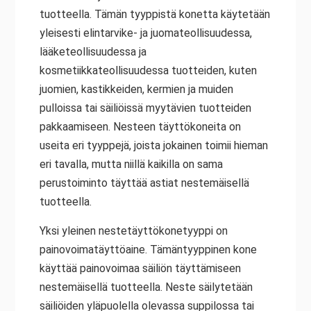
tuotteella. Tämän tyyppistä konetta käytetään
yleisesti elintarvike- ja juomateollisuudessa,
lääketeollisuudessa ja
kosmetiikkateollisuudessa tuotteiden, kuten
juomien, kastikkeiden, kermien ja muiden
pulloissa tai säiliöissä myytävien tuotteiden
pakkaamiseen. Nesteen täyttökoneita on
useita eri tyyppejä, joista jokainen toimii hieman
eri tavalla, mutta niillä kaikilla on sama
perustoiminto täyttää astiat nestemäisellä
tuotteella.
Yksi yleinen nestetäyttökonetyyppi on
painovoimatäyttöaine. Tämäntyyppinen kone
käyttää painovoimaa säiliön täyttämiseen
nestemäisellä tuotteella. Neste säilytetään
säiliöiden yläpuolella olevassa suppilossa tai