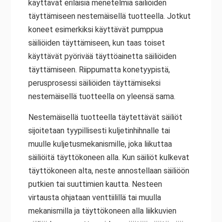
käyttävät erilaisia menetelmiä säiliöiden
täyttämiseen nestemäisellä tuotteella. Jotkut
koneet esimerkiksi käyttävät pumppua
säiliöiden täyttämiseen, kun taas toiset
käyttävät pyörivää täyttöainetta säiliöiden
täyttämiseen. Riippumatta konetyypistä,
perusprosessi säiliöiden täyttämiseksi
nestemäisellä tuotteella on yleensä sama.
Nestemäisellä tuotteella täytettävät säiliöt
sijoitetaan tyypillisesti kuljetinhihnalle tai
muulle kuljetusmekanismille, joka liikuttaa
säiliöitä täyttökoneen alla. Kun säiliöt kulkevat
täyttökoneen alta, neste annostellaan säiliöön
putkien tai suuttimien kautta. Nesteen
virtausta ohjataan venttiilillä tai muulla
mekanismilla ja täyttökoneen alla liikkuvien