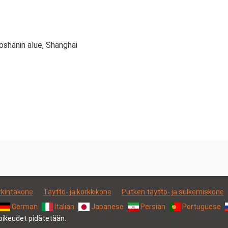
oshanin alue, Shanghai
kintäkone
Täyttö- ja korkkikone
Putken täyttö- ja sulkemiskone
German
Italian
Japanese
Persian
Portuguese
oikeudet pidätetään.