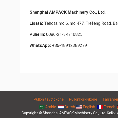
Shanghai AMPACK Machinery Co., Ltd.
Lisätä:
Tehdas nro 6, nro 477, Tiefeng Road, Ba
Puhelin:
0086-21-34710825
WhatsApp:
+86-18912389279
Pullon täyttökone
Pullonkorkkikone
Tarramer
Arabic
Dutch
English
French
Copyright © Shanghai AMPACK Machinery Co., Ltd. Kaikki 