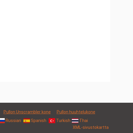
Pullon Unscrambler kone
Pullon huuhtelukone
Russian
Spanish
Turkish
Thai
XML-sivustokartta