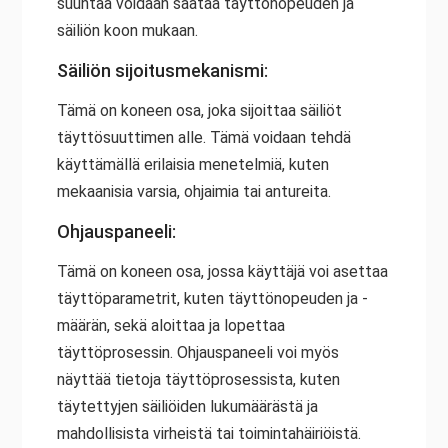
suuntaa voidaan säätää täyttönopeuden ja
säiliön koon mukaan.
Säiliön sijoitusmekanismi:
Tämä on koneen osa, joka sijoittaa säiliöt
täyttösuuttimen alle. Tämä voidaan tehdä
käyttämällä erilaisia menetelmiä, kuten
mekaanisia varsia, ohjaimia tai antureita.
Ohjauspaneeli:
Tämä on koneen osa, jossa käyttäjä voi asettaa
täyttöparametrit, kuten täyttönopeuden ja -
määrän, sekä aloittaa ja lopettaa
täyttöprosessin. Ohjauspaneeli voi myös
näyttää tietoja täyttöprosessista, kuten
täytettyjen säiliöiden lukumäärästä ja
mahdollisista virheistä tai toimintahäiriöistä.