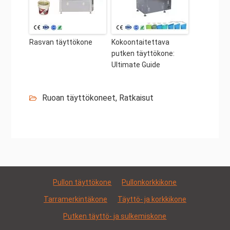
Rasvan täyttökone
Kokoontaitettava
putken täyttökone:
Ultimate Guide
Ruoan täyttökoneet
,
Ratkaisut
Pullon täyttökone
Pullonkorkkikone
Tarramerkintäkone
Täyttö- ja korkkikone
Putken täyttö- ja sulkemiskone