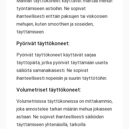
Männän täyttökoneet käyttävät mäntää mehun
työntämiseen astioihin. Ne sopivat
ihanteellisesti erittäin paksujen tai viskoosien
mehujen, kuten smoothien ja soseiden,
täyttämiseen.
Pyörivät täyttökoneet:
Pyörivät täyttökoneet käyttävät sarjaa
täyttöpäitä, jotka pyörivät täyttämään useita
säiliöitä samanaikaisesti. Ne sopivat
ihanteellisesti nopeisiin ja suuriin täyttötöihin.
Volumetriset täyttökoneet:
Volumetrisissa täyttökoneissa on mittakammio,
joka annostelee tarkan määrän mehua jokaiseen
astiaan. Ne sopivat ihanteellisesti säiliöiden
täyttämiseen yhtenäisillä, tarkoilla