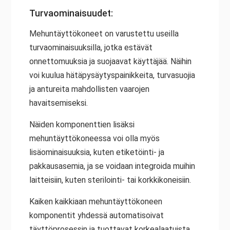
Turvaominaisuudet:
Mehuntäyttökoneet on varustettu useilla
turvaominaisuuksilla, jotka estävät
onnettomuuksia ja suojaavat käyttäjää. Näihin
voi kuulua hätäpysäytyspainikkeita, turvasuojia
ja antureita mahdollisten vaarojen
havaitsemiseksi.
Näiden komponenttien lisäksi
mehuntäyttökoneessa voi olla myös
lisäominaisuuksia, kuten etiketöinti- ja
pakkausasemia, ja se voidaan integroida muihin
laitteisiin, kuten sterilointi- tai korkkikoneisiin.
Kaiken kaikkiaan mehuntäyttökoneen
komponentit yhdessä automatisoivat
täyttöprosessin ja tuottavat korkealaatuista