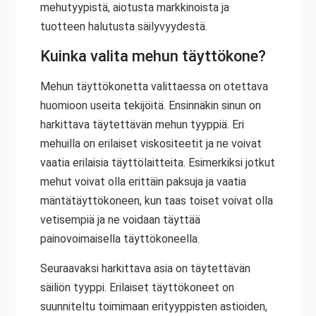
mehutyypistä, aiotusta markkinoista ja
tuotteen halutusta säilyvyydestä.
Kuinka valita mehun täyttökone?
Mehun täyttökonetta valittaessa on otettava
huomioon useita tekijöitä. Ensinnäkin sinun on
harkittava täytettävän mehun tyyppiä. Eri
mehuilla on erilaiset viskositeetit ja ne voivat
vaatia erilaisia täyttölaitteita. Esimerkiksi jotkut
mehut voivat olla erittäin paksuja ja vaatia
mäntätäyttökoneen, kun taas toiset voivat olla
vetisempiä ja ne voidaan täyttää
painovoimaisella täyttökoneella.
Seuraavaksi harkittava asia on täytettävän
säiliön tyyppi. Erilaiset täyttökoneet on
suunniteltu toimimaan erityyppisten astioiden,