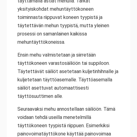
täyttämällä astiat mehulla. Tarkat
yksityiskohdat mehuntäyttökoneen
toiminnasta riippuvat koneen tyypistä ja
täytettävän mehun tyypistä, mutta yleinen
prosessi on samanlainen kaikissa
mehuntäyttökoneissa.
Ensin mehu valmistetaan ja siirretään
täyttökoneen varastosäiliöön tai suppiloon.
Täytettävät säiliöt asetetaan kuljetinhihnalle ja
kuljetetaan täyttöasemalle. Täyttöasemalla
säiliöt asettuvat automaattisesti
täyttösuuttimen alle.
Seuraavaksi mehu annostellaan säiliöön. Tämä
voidaan tehdä useilla menetelmillä
täyttökoneen tyypistä riippuen. Esimerkiksi
painovoimatäyttökone käyttää painovoimaa