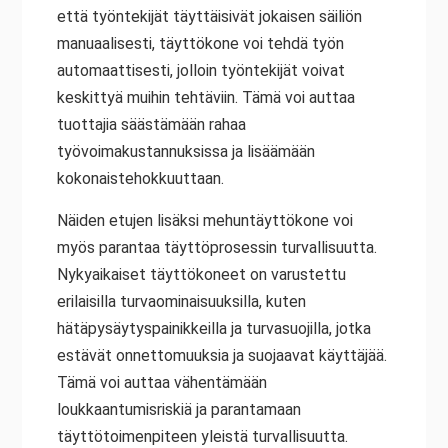
että työntekijät täyttäisivät jokaisen säiliön
manuaalisesti, täyttökone voi tehdä työn
automaattisesti, jolloin työntekijät voivat
keskittyä muihin tehtäviin. Tämä voi auttaa
tuottajia säästämään rahaa
työvoimakustannuksissa ja lisäämään
kokonaistehokkuuttaan.
Näiden etujen lisäksi mehuntäyttökone voi
myös parantaa täyttöprosessin turvallisuutta.
Nykyaikaiset täyttökoneet on varustettu
erilaisilla turvaominaisuuksilla, kuten
hätäpysäytyspainikkeilla ja turvasuojilla, jotka
estävät onnettomuuksia ja suojaavat käyttäjää.
Tämä voi auttaa vähentämään
loukkaantumisriskiä ja parantamaan
täyttötoimenpiteen yleistä turvallisuutta.