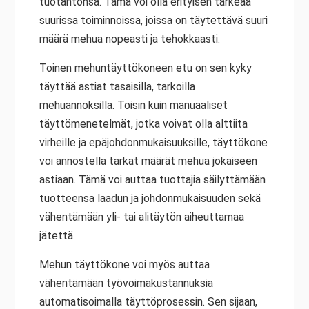
tuotantonsa. Tämä voi olla erityisen tärkeää
suurissa toiminnoissa, joissa on täytettävä suuri
määrä mehua nopeasti ja tehokkaasti.
Toinen mehuntäyttökoneen etu on sen kyky
täyttää astiat tasaisilla, tarkoilla
mehuannoksilla. Toisin kuin manuaaliset
täyttömenetelmät, jotka voivat olla alttiita
virheille ja epäjohdonmukaisuuksille, täyttökone
voi annostella tarkat määrät mehua jokaiseen
astiaan. Tämä voi auttaa tuottajia säilyttämään
tuotteensa laadun ja johdonmukaisuuden sekä
vähentämään yli- tai alitäytön aiheuttamaa
jätettä.
Mehun täyttökone voi myös auttaa
vähentämään työvoimakustannuksia
automatisoimalla täyttöprosessin. Sen sijaan,