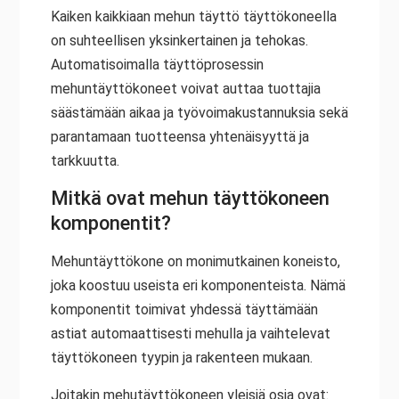
Kaiken kaikkiaan mehun täyttö täyttökoneella
on suhteellisen yksinkertainen ja tehokas.
Automatisoimalla täyttöprosessin
mehuntäyttökoneet voivat auttaa tuottajia
säästämään aikaa ja työvoimakustannuksia sekä
parantamaan tuotteensa yhtenäisyyttä ja
tarkkuutta.
Mitkä ovat mehun täyttökoneen
komponentit?
Mehuntäyttökone on monimutkainen koneisto,
joka koostuu useista eri komponenteista. Nämä
komponentit toimivat yhdessä täyttämään
astiat automaattisesti mehulla ja vaihtelevat
täyttökoneen tyypin ja rakenteen mukaan.
Joitakin mehutäyttökoneen yleisiä osia ovat: