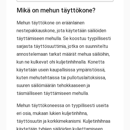
Mikä on mehun täyttökone?
Mehun täyttökone on eräänlainen
nestepakkauskone, jota käytetään säiliöiden
täyttämiseen mehulla. Se koostuu tyypillisesti
sarjasta täyttösuuttimia, jotka on suunniteltu
annostelemaan tarkat määrät mehua säiliöihin,
kun ne kulkevat ohi kuljetinhihnalla. Konetta
käytetään usein kaupallisissa ympäristöissä,
kuten mehutehtaissa tai pullotuslaitoksissa,
suuren säiliömäärän tehokkaaseen ja
täsmälliseen täyttämiseen mehulla.
Mehun täyttökoneessa on tyypillisesti useita
eri osia, mukaan lukien kuljetinhihna,
täyttösuutin ja korkkimekanismi. Kuljetinhihnaa
käytetään tyhjien säiliöiden kuljettamiseen