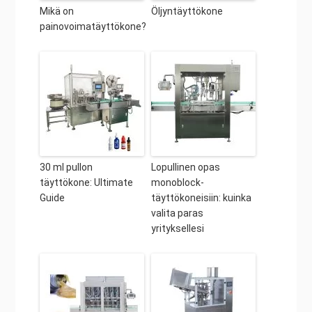
Mikä on
Öljyntäyttökone
painovoimatäyttökone?
30 ml pullon
Lopullinen opas
täyttökone: Ultimate
monoblock-
Guide
täyttökoneisiin: kuinka
valita paras
yrityksellesi