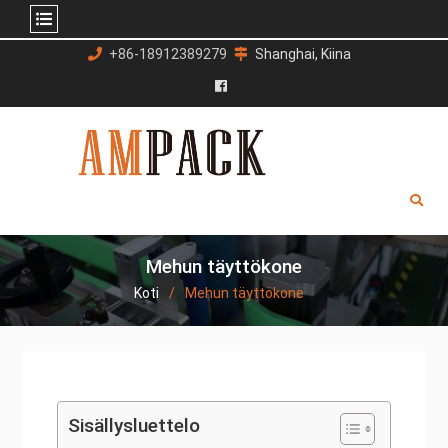
Siirry
+86-18912389279
Shanghai, Kiina
sisältöön
Facebook
Mehun täyttökone
Koti
Mehun täyttökone
Sisällysluettelo