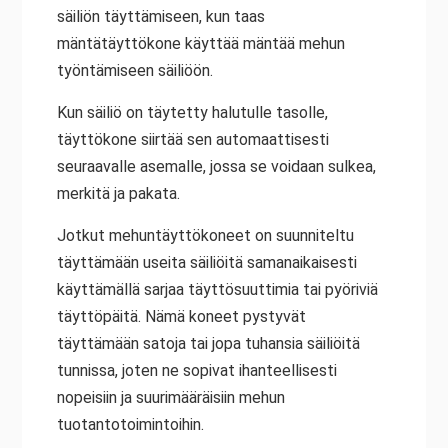
säiliön täyttämiseen, kun taas
mäntätäyttökone käyttää mäntää mehun
työntämiseen säiliöön.
Kun säiliö on täytetty halutulle tasolle,
täyttökone siirtää sen automaattisesti
seuraavalle asemalle, jossa se voidaan sulkea,
merkitä ja pakata.
Jotkut mehuntäyttökoneet on suunniteltu
täyttämään useita säiliöitä samanaikaisesti
käyttämällä sarjaa täyttösuuttimia tai pyöriviä
täyttöpäitä. Nämä koneet pystyvät
täyttämään satoja tai jopa tuhansia säiliöitä
tunnissa, joten ne sopivat ihanteellisesti
nopeisiin ja suurimääräisiin mehun
tuotantotoimintoihin.