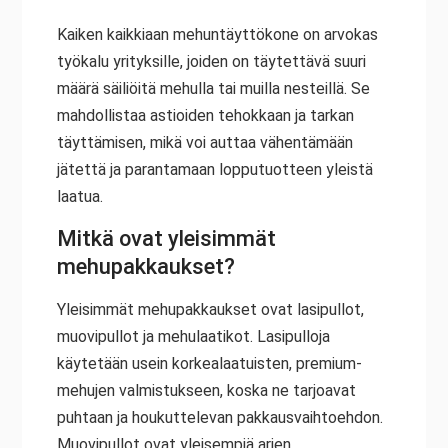
Kaiken kaikkiaan mehuntäyttökone on arvokas
työkalu yrityksille, joiden on täytettävä suuri
määrä säiliöitä mehulla tai muilla nesteillä. Se
mahdollistaa astioiden tehokkaan ja tarkan
täyttämisen, mikä voi auttaa vähentämään
jätettä ja parantamaan lopputuotteen yleistä
laatua.
Mitkä ovat yleisimmät
mehupakkaukset?
Yleisimmät mehupakkaukset ovat lasipullot,
muovipullot ja mehulaatikot. Lasipulloja
käytetään usein korkealaatuisten, premium-
mehujen valmistukseen, koska ne tarjoavat
puhtaan ja houkuttelevan pakkausvaihtoehdon.
Muovipullot ovat yleisempiä arjen